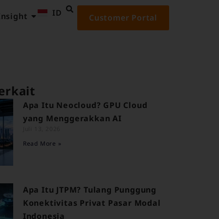
ID
EN
Insight
Customer Portal
erkait
Apa Itu Neocloud? GPU Cloud
yang Menggerakkan AI
Juli 13, 2026
Read More »
Apa Itu JTPM? Tulang Punggung
Konektivitas Privat Pasar Modal
Indonesia