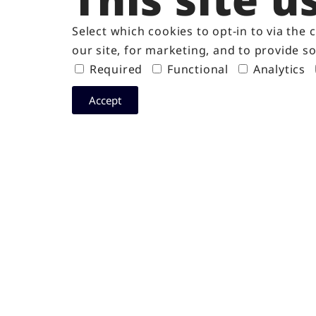
untuk Pertumbuhan yang
Skalabel
Select which cookies to opt-in to via the
our site, for marketing, and to provide so
Agustus 19, 2025
Required
Functional
Analytics
Accept
Dapatkan Informasi Terkin