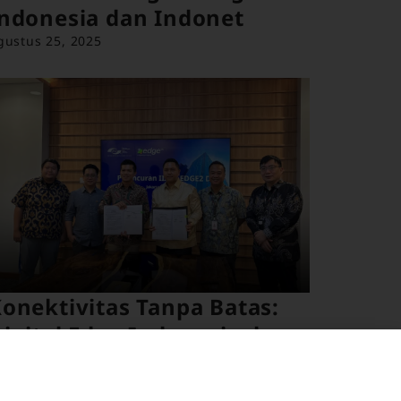
ndonesia dan Indonet
gustus 25, 2025
onektivitas Tanpa Batas:
igital Edge Indonesia dan
PJII Luncurkan IIX di
DGE2 Jakarta