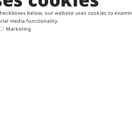
Kunjungan Edukatif ke Data
A
Center EDGE2
 checkboxes below; our website uses cookies to examine 
cial media functionality.
Juli 8, 2025
Marketing
Muat Lebih Banyak
i