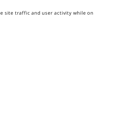
pril 22, 2025
site traffic and user activity while on
Submit