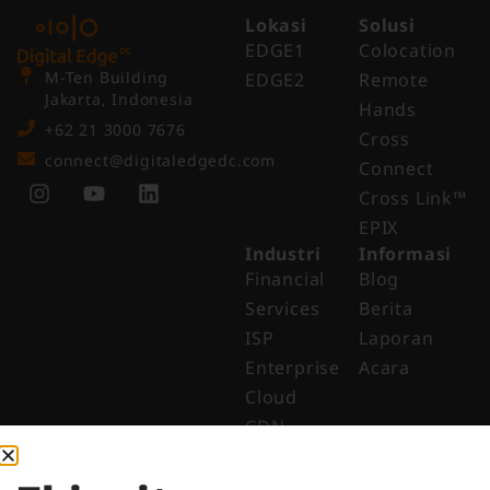
Lokasi
Solusi
EDGE1
Colocation
M-Ten Building
EDGE2
Remote
Jakarta, Indonesia
Hands
+62 21 3000 7676
Cross
connect@digitaledgedc.com
Connect
Cross Link™​
EPIX
Industri
Informasi
Financial
Blog
Services
Berita
ISP
Laporan
Enterprise
Acara
Cloud
CDN
Perusahaan
Tentang