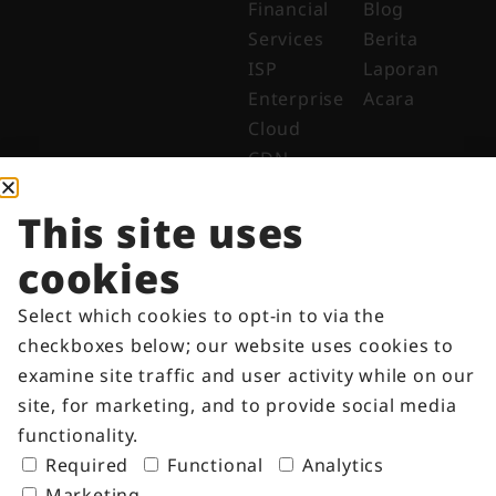
Financial
Blog
Services
Berita
ISP
Laporan
Enterprise
Acara
Cloud
CDN
Perusahaan
Tentang
This site uses
Kami
cookies
Why Digital
Edge
Select which cookies to opt-in to via the
Indonesia
checkboxes below; our website uses cookies to
Get in
examine site traffic and user activity while on our
Touch
site, for marketing, and to provide social media
Customer
functionality.
Portal
Required
Functional
Analytics
Marketing